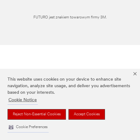
FUTURO jest znakiem towarowym firmy 3M.
This website uses cookies on your device to enhance site
navigation, analyze site usage, and deliver you advertisements
based on your interests.
Cookie Notice
Reject Non-Essential Cookies
Accept Cookies
Cookie Preferences
To jest wyrób medyczny. Używaj go zgodnie z instrukcją używania lub etykietą.