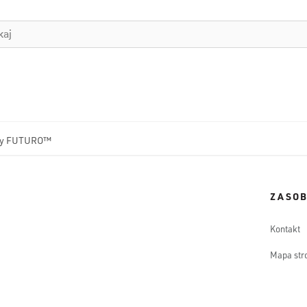
kty FUTURO™
ZASO
Kontakt
Mapa str