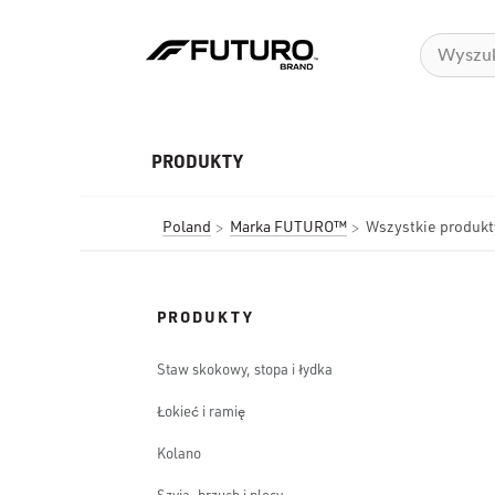
PRODUKTY
Poland
Marka FUTURO™
Wszystkie produ
PRODUKTY
Staw skokowy, stopa i łydka
Łokieć i ramię
Kolano