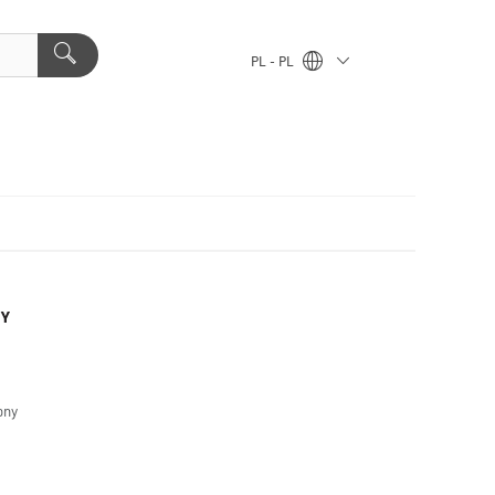
PL - PL
BY
ony