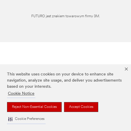
FUTURO jest znakiem towarowym firmy 3M.
This website uses cookies on your device to enhance site
navigation, analyze site usage, and deliver you advertisements
based on your interests.
Cookie Notice
Reject Non-Essential Cookies
Accept Cookies
Cookie Preferences
To jest wyrób medyczny. Używaj go zgodnie z instrukcją używania lub etykietą.