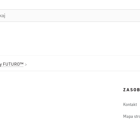
kty FUTURO™
ZASO
Kontakt
Mapa str