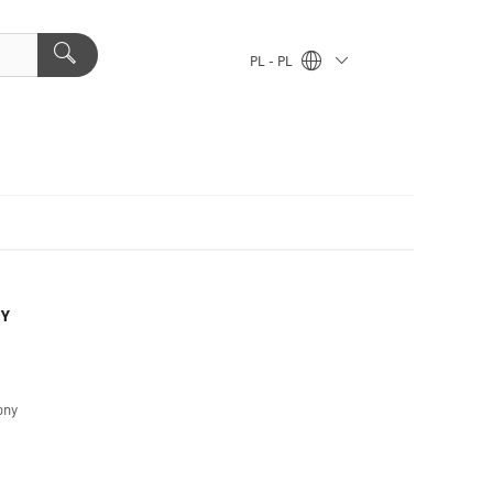
PL - PL
BY
ony