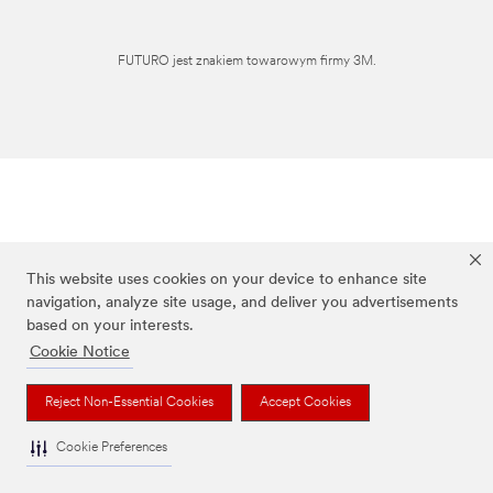
FUTURO jest znakiem towarowym firmy 3M.
This website uses cookies on your device to enhance site
navigation, analyze site usage, and deliver you advertisements
based on your interests.
Cookie Notice
Reject Non-Essential Cookies
Accept Cookies
Cookie Preferences
To jest wyrób medyczny. Używaj go zgodnie z instrukcją używania lub etykietą.